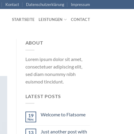
Kontact
Datenschutzerklärung
Impressum
STARTSEITE
LEISTUNGEN
CONTACT
ABOUT
Lorem ipsum dolor sit amet,
consectetuer adipiscing elit,
sed diam nonummy nibh
euismod tincidunt.
LATEST POSTS
Welcome to Flatsome
19
Nov.
Just another post with
13