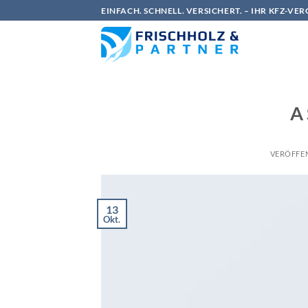
Zum
EINFACH. SCHNELL. VERSICHERT. – IHR KFZ-VE
Inhalt
springen
A 
VERÖFFE
13
Okt.