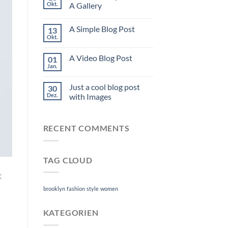
Okt.
A Gallery
A Simple Blog Post
13
Okt.
A Video Blog Post
01
Jan.
Just a cool blog post
30
Dez.
with Images
RECENT COMMENTS
TAG CLOUD
t
brooklyn
fashion
style
women
KATEGORIEN